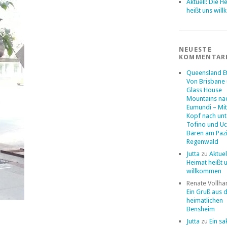
Aktuell: Die H
heißt uns wil
NEUESTE
KOMMENTAR
Queensland E
Von Brisbane 
Glass House
Mountains na
Eumundi – Mi
Kopf nach un
Tofino und Uc
Bären am Pazi
Regenwald
Jutta
zu
Aktuel
Heimat heißt 
willkommen
Renate Vollha
Ein Gruß aus
heimatlichen
Bensheim
Jutta
zu
Ein sa