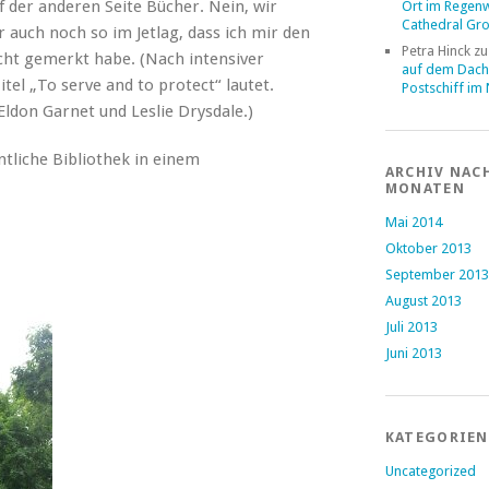
f der anderen Seite Bücher. Nein, wir
Ort im Regen
Cathedral Gr
 auch noch so im Jetlag, dass ich mir den
Petra Hinck
z
icht gemerkt habe. (Nach intensiver
auf dem Dach
tel „To serve and to protect“ lautet.
Postschiff im
Eldon Garnet und Leslie Drysdale.)
ntliche Bibliothek in einem
ARCHIV NAC
MONATEN
Mai 2014
Oktober 2013
September 2013
August 2013
Juli 2013
Juni 2013
KATEGORIEN
Uncategorized