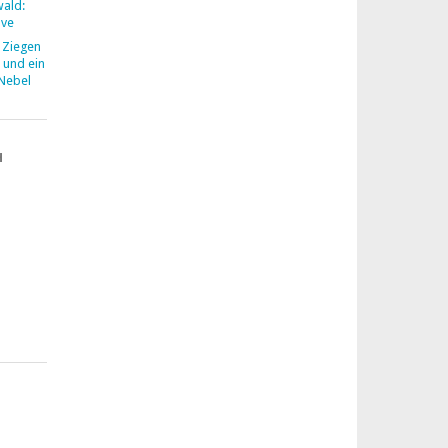
wald:
ove
u
Ziegen
 und ein
 Nebel
H