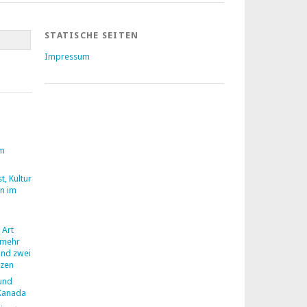
STATISCHE SEITEN
Impressum
um
t, Kultur
n im
 Art
h mehr
und zwei
nzen
 und
 Kanada