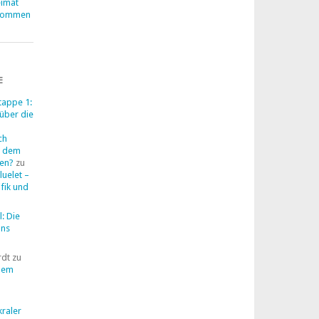
eimat
lkommen
E
tappe 1:
über die
ch
t dem
ten?
zu
luelet –
fik und
l: Die
uns
rdt
zu
 dem
kraler