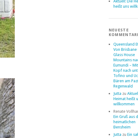
Aktuell: Die H
heißt uns wil
NEUESTE
KOMMENTAR
Queensland E
Von Brisbane 
Glass House
Mountains na
Eumundi – Mi
Kopf nach un
Tofino und Uc
Bären am Pazi
Regenwald
Jutta
zu
Aktuel
Heimat heißt 
willkommen
Renate Vollha
Ein Gruß aus
heimatlichen
Bensheim
Jutta
zu
Ein sa