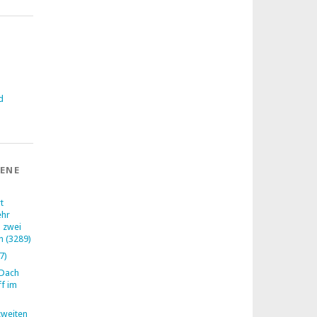
d
SENE
t
ehr
 zwei
n (3289)
7)
 Dach
ff im
zweiten