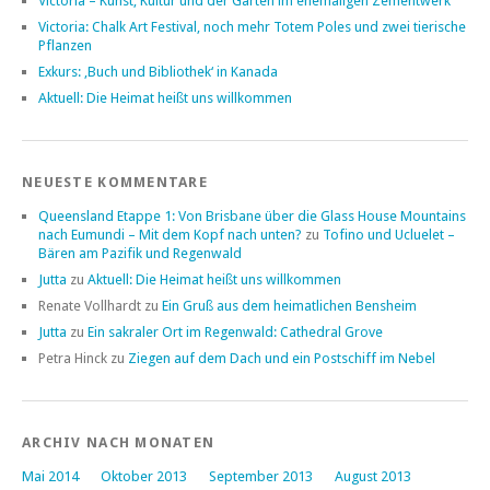
Victoria – Kunst, Kultur und der Garten im ehemaligen Zementwerk
Victoria: Chalk Art Festival, noch mehr Totem Poles und zwei tierische
Pflanzen
Exkurs: ‚Buch und Bibliothek‘ in Kanada
Aktuell: Die Heimat heißt uns willkommen
NEUESTE KOMMENTARE
Queensland Etappe 1: Von Brisbane über die Glass House Mountains
nach Eumundi – Mit dem Kopf nach unten?
zu
Tofino und Ucluelet –
Bären am Pazifik und Regenwald
Jutta
zu
Aktuell: Die Heimat heißt uns willkommen
Renate Vollhardt
zu
Ein Gruß aus dem heimatlichen Bensheim
Jutta
zu
Ein sakraler Ort im Regenwald: Cathedral Grove
Petra Hinck
zu
Ziegen auf dem Dach und ein Postschiff im Nebel
ARCHIV NACH MONATEN
Mai 2014
Oktober 2013
September 2013
August 2013